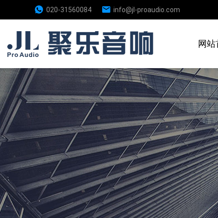
020-31560084
info@jl-proaudio.com
网站