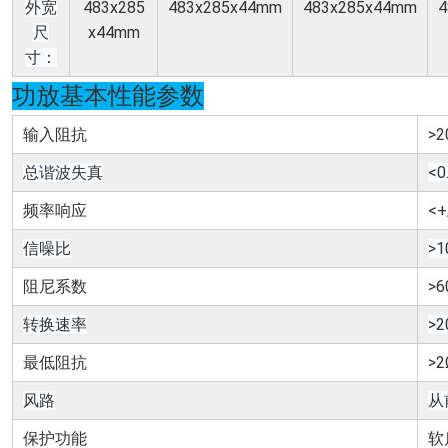
外宽
483x285
483x285x44mm
483x285x44mm
4
尺
x44mm
寸：
功放基本性能参数
输入阻抗
>2
总谐波失真
<0
频率响应
<+
信噪比
>1
阻尼系数
>6
转换速率
>2
最低阻抗
>2
风路
从
保护功能
软