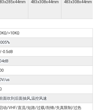
83x285x44mm
483x308x44mm
483x308x44mm
483x4
0KΩ/>10KΩ
.005%
/-0.5dB
04dB
00
0V/us
Ω
前面吹到后面抽风,温控风速
启动/VHF/直流/短路/过载/削锋/失真限制/过热