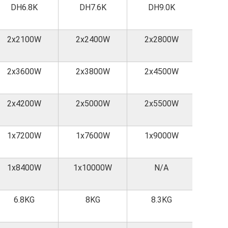
DH6.8K
DH7.6K
DH9.0K
DH
2x2100W
2x2400W
2x2800W
4x1
2x3600W
2x3800W
2x4500W
4x2
2x4200W
2x5000W
2x5500W
N
1x7200W
1x7600W
1x9000W
2x4
1x8400W
1x10000W
N/A
N
6.8KG
8KG
8.3KG
1